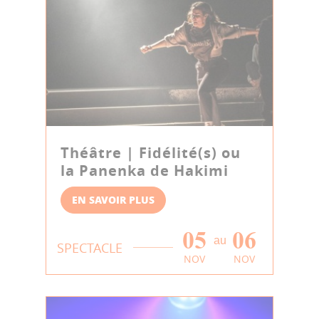
Théâtre | Fidélité(s) ou
la Panenka de Hakimi
EN SAVOIR PLUS
05
06
au
SPECTACLE
NOV
NOV