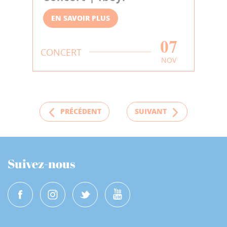
EN SAVOIR PLUS
07
CONCERT
NOV
PRÉCÉDENT
SUIVANT
Suivez-nous