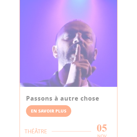
Passons à autre chose
EN SAVOIR PLUS
05
THÉÂTRE
NOV