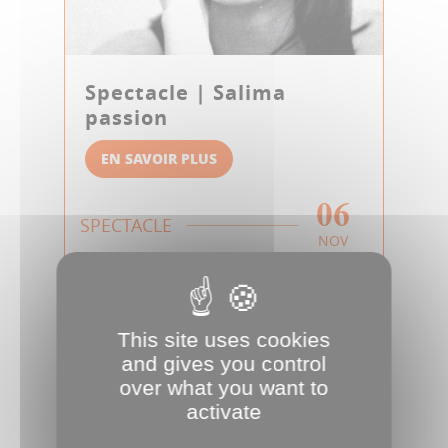
Spectacle | Salima
passion
EN SAVOIR PLUS
06
SPECTACLE
NOV
This site uses cookies
and gives you control
over what you want to
activate