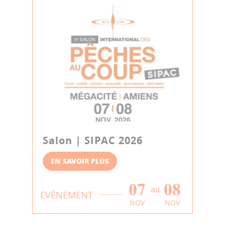
Salon | SIPAC 2026
EN SAVOIR PLUS
07
08
au
EVÉNEMENT
NOV
NOV