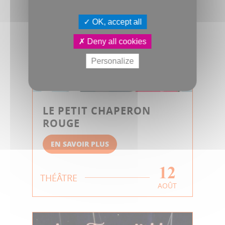
OK, accept all
Deny all cookies
Personalize
LE PETIT CHAPERON
ROUGE
EN SAVOIR PLUS
12
THÉÂTRE
AOÛT