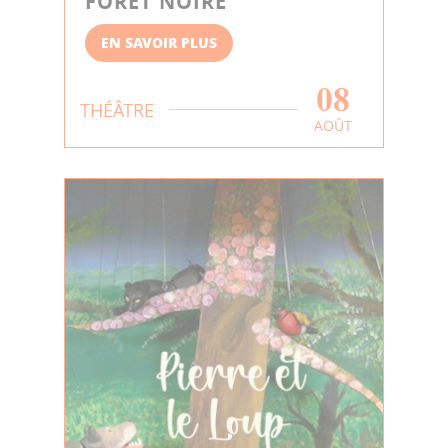
FORET NOIRE
EN SAVOIR PLUS
08
THÉÂTRE
AOÛT