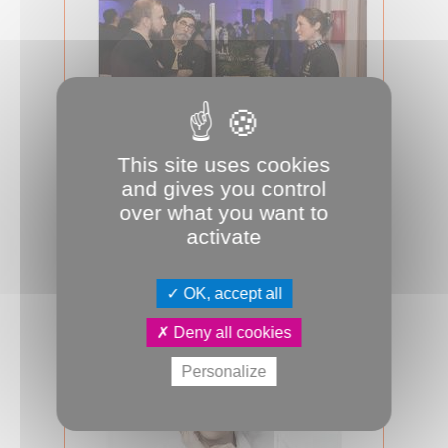
This site uses cookies
12.11.2025
and gives you control
Valse de goûts et de saveurs
over what you want to
Food Amiens, le rendez-vous culinaire
activate
autour des produits du terroir,
revient le 16 novembre à Mégacité.
OK, accept all
Gastronomie
JDA
Mégacité
Deny all cookies
Personalize