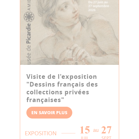
Visite de l'exposition
"Dessins français des
collections privées
françaises"
EN SAVOIR PLUS
15
27
au
EXPOSITION
JUIL
SEPT