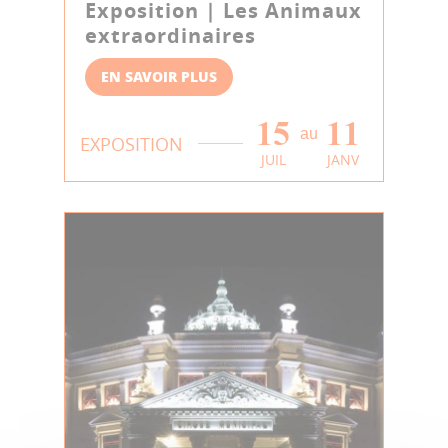
Exposition | Les Animaux
extraordinaires
EN SAVOIR PLUS
15
11
au
EXPOSITION
JUIL
JANV