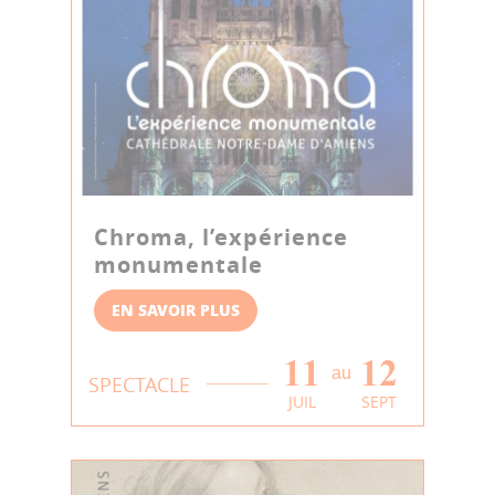
Chroma, l’expérience
monumentale
EN SAVOIR PLUS
11
12
au
SPECTACLE
JUIL
SEPT