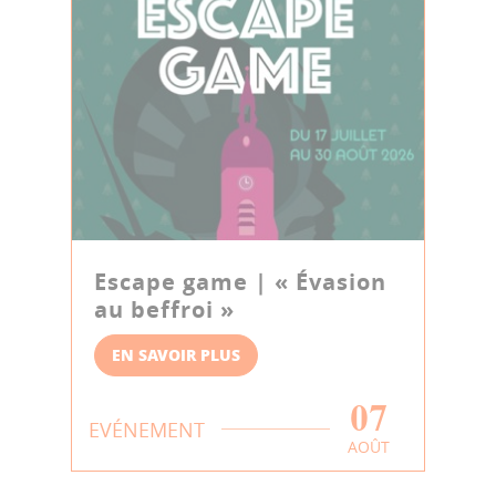
Escape game | « Évasion
au beffroi »
EN SAVOIR PLUS
07
EVÉNEMENT
AOÛT