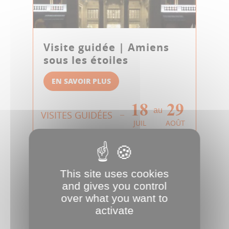
Visite guidée | Amiens
sous les étoiles
EN SAVOIR PLUS
18
29
au
VISITES GUIDÉES
JUIL
AOÛT
This site uses cookies
and gives you control
over what you want to
activate