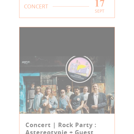
17
CONCERT
SEPT
Concert | Rock Party :
Astereotypie + Guest