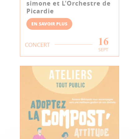
simone et L'Orchestre de
Picardie
EN SAVOIR PLUS
16
CONCERT
SEPT