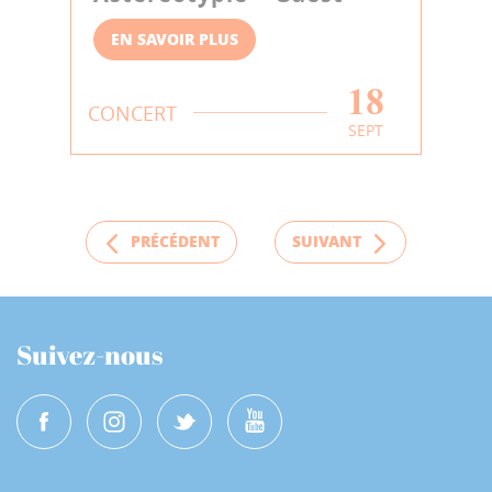
EN SAVOIR PLUS
18
CONCERT
SEPT
PRÉCÉDENT
SUIVANT
Suivez-nous