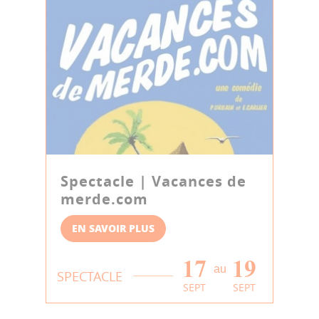
Spectacle | Vacances de
merde.com
EN SAVOIR PLUS
17
19
au
SPECTACLE
SEPT
SEPT