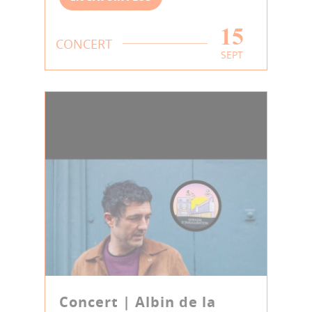
15
CONCERT
SEPT
Concert | Albin de la