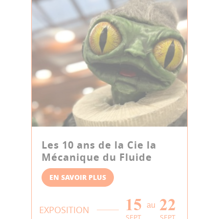
Les 10 ans de la Cie la
Mécanique du Fluide
EN SAVOIR PLUS
15
22
au
EXPOSITION
SEPT
SEPT