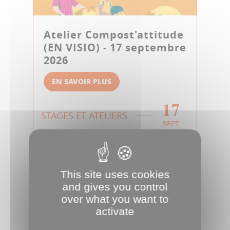
Atelier Compost'attitude
(EN VISIO) - 17 septembre
2026
EN SAVOIR PLUS
17
STAGES ET ATELIERS
SEPT
This site uses cookies
and gives you control
over what you want to
activate