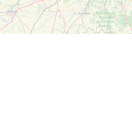
Leaflet
| ©
OpenStreetMap
Suivez-nous