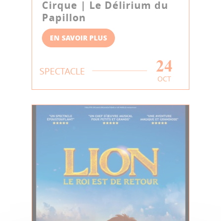
Cirque | Le Délirium du
Papillon
EN SAVOIR PLUS
24
SPECTACLE
OCT