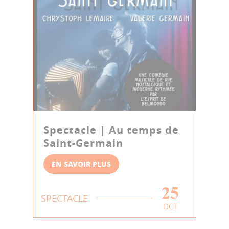
Spectacle | Au temps de
Saint-Germain
EN SAVOIR PLUS
25
SPECTACLE
OCT