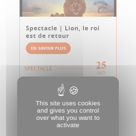
Spectacle | Lion, le roi
est de retour
EN SAVOIR PLUS
25
SPECTACLE
OCT
This site uses cookies
and gives you control
over what you want to
activate