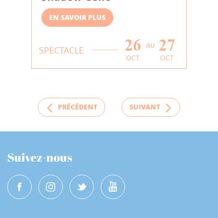
EN SAVOIR PLUS
26
27
au
SPECTACLE
OCT
OCT
PRÉCÉDENT
SUIVANT
Suivez-nous