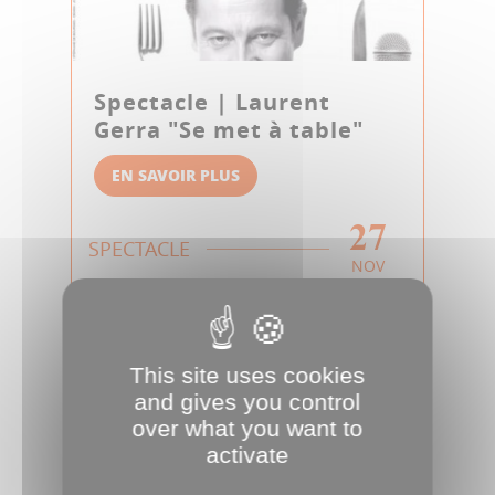
Spectacle | Laurent
Gerra "Se met à table"
EN SAVOIR PLUS
27
SPECTACLE
NOV
This site uses cookies
and gives you control
over what you want to
activate