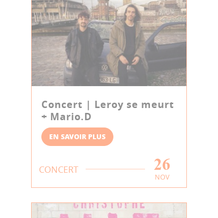
Concert | Leroy se meurt
+ Mario.D
EN SAVOIR PLUS
26
CONCERT
NOV