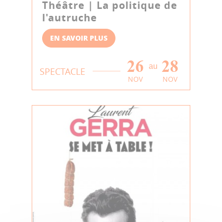
Théâtre | La politique de
l'autruche
EN SAVOIR PLUS
26
28
au
SPECTACLE
NOV
NOV