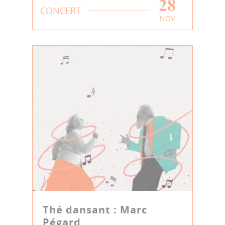
28
CONCERT
NOV
Thé dansant : Marc
Pégard