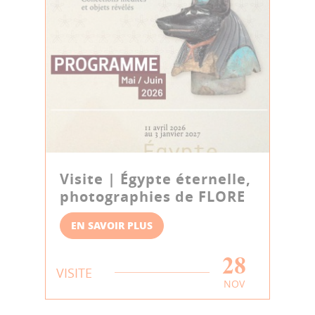
Visite | Égypte éternelle,
photographies de FLORE
EN SAVOIR PLUS
28
VISITE
NOV