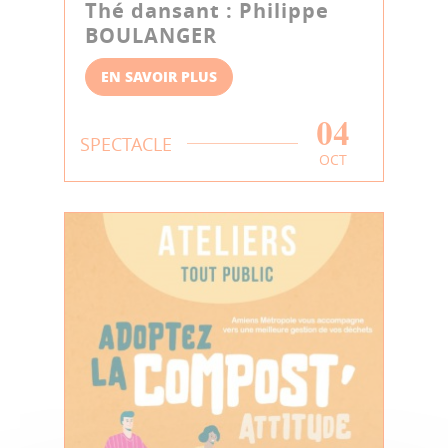
Thé dansant : Philippe
BOULANGER
EN SAVOIR PLUS
04
SPECTACLE
OCT