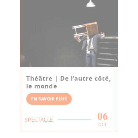
Théâtre | De l’autre côté,
le monde
EN SAVOIR PLUS
06
SPECTACLE
OCT