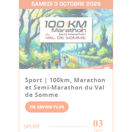
Sport | 100km, Marathon
et Semi-Marathon du Val
de Somme
EN SAVOIR PLUS
03
SPORT
OCT