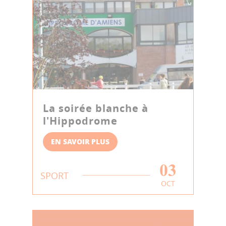
La soirée blanche à
l'Hippodrome
EN SAVOIR PLUS
03
SPORT
OCT