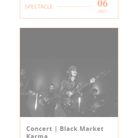
06
SPECTACLE
OCT
Concert | Black Market
Karma