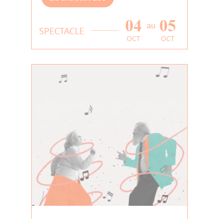
04
05
au
SPECTACLE
OCT
OCT