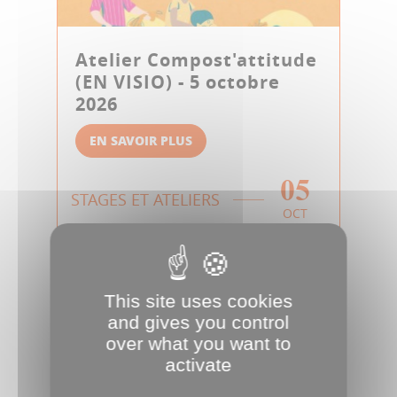
Atelier Compost'attitude
(EN VISIO) - 5 octobre
2026
EN SAVOIR PLUS
05
STAGES ET ATELIERS
OCT
This site uses cookies
and gives you control
over what you want to
activate