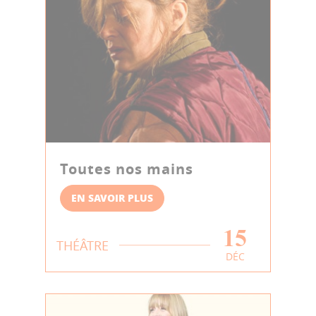
Toutes nos mains
EN SAVOIR PLUS
15
THÉÂTRE
DÉC