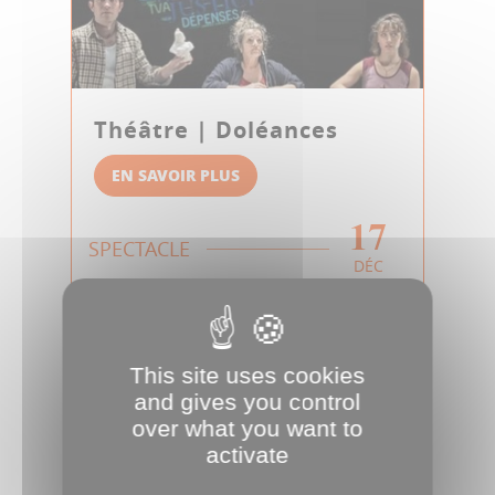
Théâtre | Doléances
EN SAVOIR PLUS
17
SPECTACLE
DÉC
This site uses cookies
and gives you control
over what you want to
activate