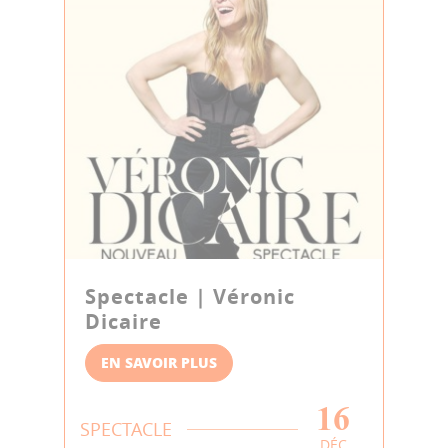
Spectacle | Véronic
Dicaire
EN SAVOIR PLUS
16
SPECTACLE
DÉC