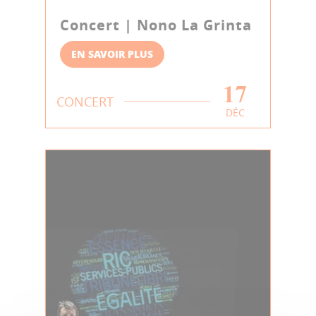
Concert | Nono La Grinta
EN SAVOIR PLUS
17
CONCERT
DÉC