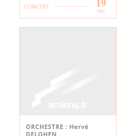
19
CONCERT
DÉC
ORCHESTRE : Hervé
DELOHEN