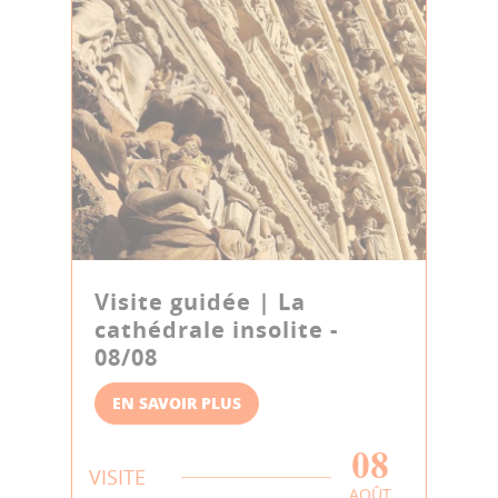
Visite guidée | La
cathédrale insolite -
08/08
EN SAVOIR PLUS
08
VISITE
AOÛT