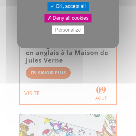
OK, accept all
Deny all cookies
Personalize
Visite guidée commentée
en anglais à la Maison de
Jules Verne
EN SAVOIR PLUS
09
VISITE
AOÛT