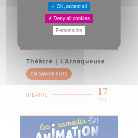
OK, accept all
Deny all cookies
Personalize
Théâtre | L'Arnaqueuse
EN SAVOIR PLUS
17
THÉÂTRE
OCT