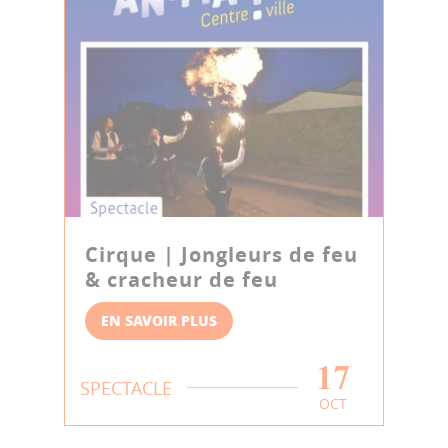
Cirque | Jongleurs de feu
& cracheur de feu
EN SAVOIR PLUS
17
SPECTACLE
OCT