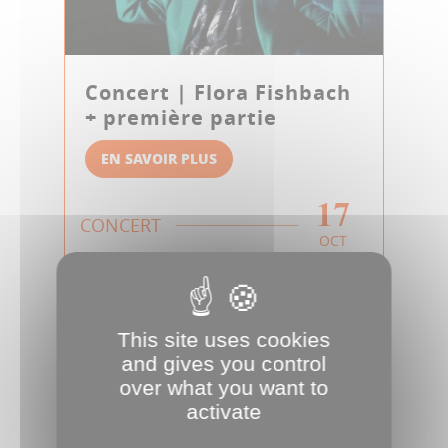
Concert | Flora Fishbach
+ première partie
EN SAVOIR PLUS
17
CONCERT
OCT
This site uses cookies
and gives you control
over what you want to
activate