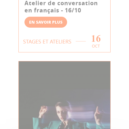
Atelier de conversation
en français - 16/10
EN SAVOIR PLUS
16
STAGES ET ATELIERS
OCT