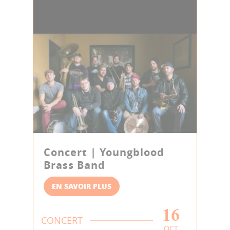
Concert | Youngblood
Brass Band
EN SAVOIR PLUS
16
CONCERT
OCT